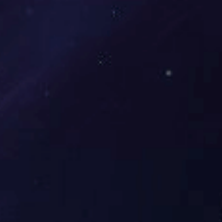
泳等个人项目中，均
进的生产设施和技术
列符合国际标准的高
严格的质量控制，以
最佳的性能表现和舒
除了在产品研发
注重体育赛事的组织
赛事策划团队，曾成
事，为体育爱好者提
有限公司还在运动员
公司拥有一流的教练
合作，为年轻运动员
他们走向职业体育的
瑞丽有限公司的