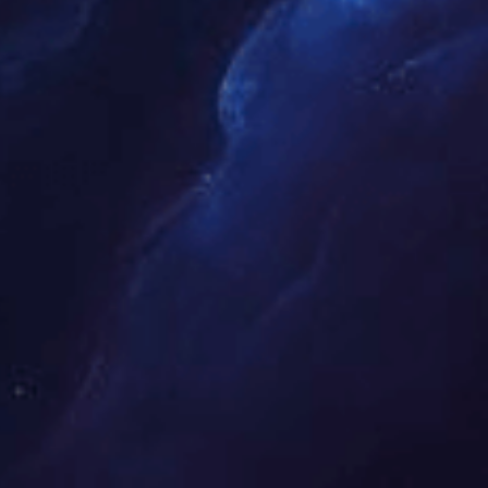
业，瑞丽有限公司自
业、合作、共赢”的
品牌。公司业务涵盖
组织、运动员管理与
域。
自2011年成立
起，凭借着优质的产
可。公司先后参与了
助，并与多个顶级体
外，公司还在器材的
为运动员提供最先进
瑞丽有限公司的
在足球、篮球、排球