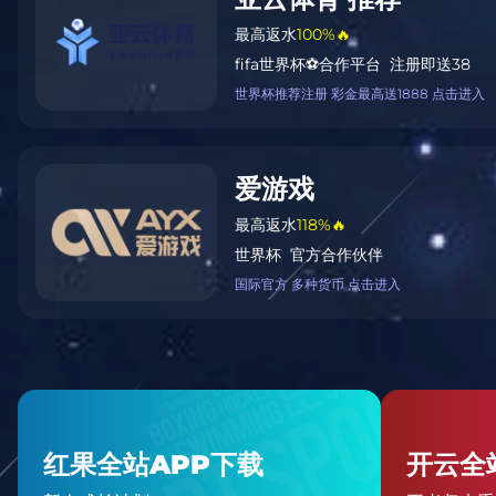
🏆汗水铸
传奇！💦
请参阅我们的介绍