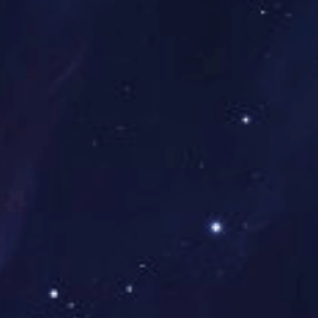
设计赛事解说脚本、嘉宾邀请及互动环
节，提升直播趣味性。
线下观赛服务
组织球迷观赛派对、赛事现场互动及球
星见面会等活动。