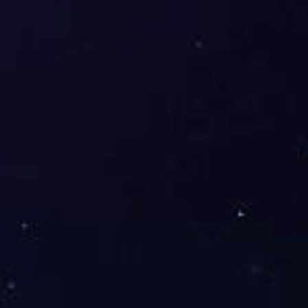
有着不小的市场份额。公司依托先
研发力量，持续创新，推出了一系
性能体育器材。每一款产品都通过
确保运动员在使用过程中能够获得
适体验。
方面的卓越表现，瑞丽有限公司还
与策划。公司拥有一支经验丰富的
功组织过多个国内外重要的体育赛
供了丰富的观赛体验。此外，瑞丽
培训和管理方面取得了显著成绩。
团队，并与各大体育院校及运动队
提供专业的培训和发展平台，助力
巅峰。
业务已覆盖全国多个省市，并逐步