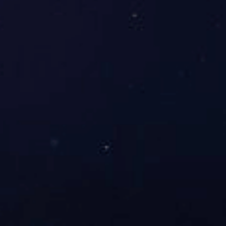
拓展至海外市场。公
展理念，不断加强自
程中，瑞丽有限公司
育产业的多元化和全
化的发展，提升全民
为实现中国体育事业
展望未来，瑞丽
新和品牌建设，并不
作，致力于成为全球
育事业的全面发展。
我们的愿景与使命