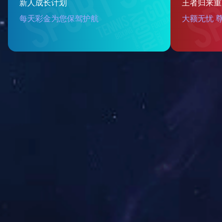
直播技术支持