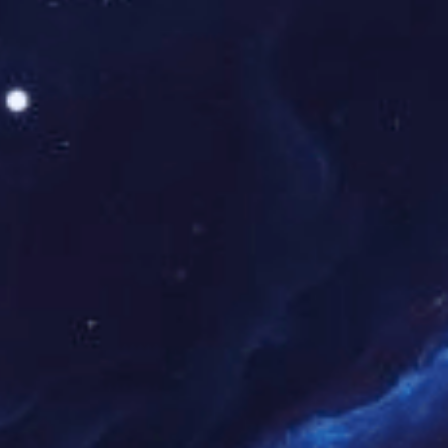
解决方案与服务
挑战只是伪装的机遇。
// ABOUT US
认识
AC米兰中文官网入口
瑞丽有限公司成
瑞丽市。作为一家致