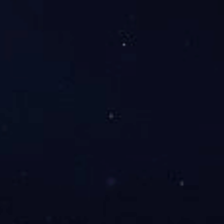
司秉承“以人为本，持续创新”的发
身的核心竞争力。在未来的发展过
将继续扩大国际市场份额，推动体
球化。公司始终致力于推动体育文
健身意识，倡导健康的生活方式，
的腾飞贡献力量。
关键词3
有限公司将继续坚持科技创
断深化与国内外各大体育机构的合
领先的体育产业集团，推动全球体