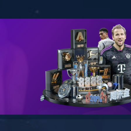
0号T20大厦
首页
认识
AC米兰中文官网入口
ng Shu Xie Chuan Qi