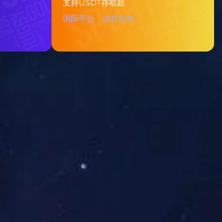
赛事运营服务