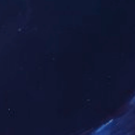
承接各类体育赛事策划、落地执行及赛
事品牌营销推广。
品牌联名合作
协助品牌与体育赛事、球星达成联名合
作，开发限定周边产品。